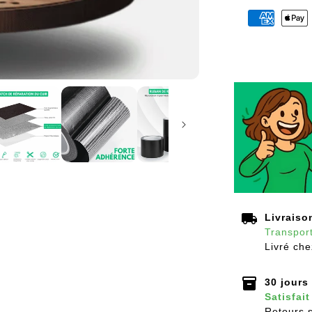
local_shipping
Livraiso
Transport
Livré che
inventory_2
30 jours
Satisfai
Retours s