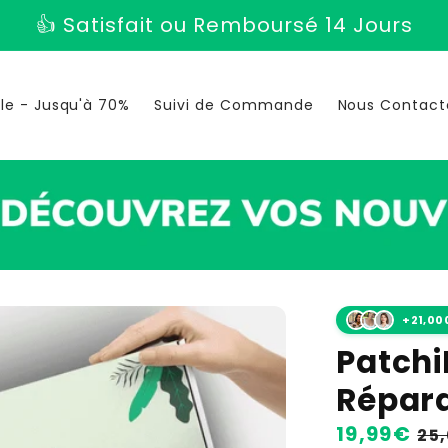
u Remboursé 14 Jours
ale - Jusqu'à 70%
Suivi de Commande
Nous Contact
+21,00
Patchi
Répara
Prix
19,99€
Pri
25