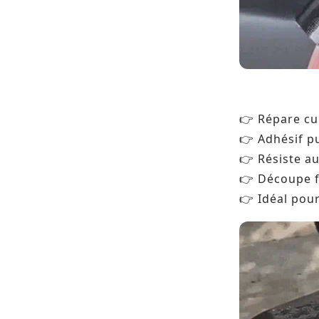
Répare cuir
👉
Adhésif p
👉
Résiste au
👉
Découpe fa
👉
Idéal pour
👉