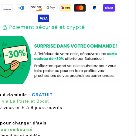
Paiement sécurisé et crypté
lock
n à domicile :
GRATUIT
 via La Poste et Bpost
z vous en 6 à 9 jours ouvrés
 pour changer d'avis
t ou remboursé
implifiés et guidés