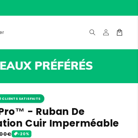
Connexion
Panier
er
0 CLIENTS SATISFAITS
Pro™ - Ruban De
tion Cuir Imperméable
x
,00€
-20%