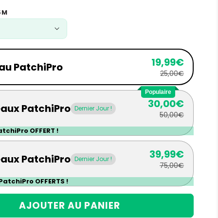
ldé
 5M
19,99€
eau PatchiPro
25,00€
Populaire
30,00€
eaux PatchiPro
Dernier Jour !
50,00€
PatchiPro OFFERT !
39,99€
eaux PatchiPro
Dernier Jour !
75,00€
 PatchiPro OFFERTS !
AJOUTER AU PANIER