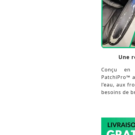
Une r
Conçu en m
PatchiPro™ a
l’eau, aux fr
besoins de br