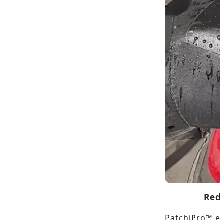
Red
PatchiPro™ e