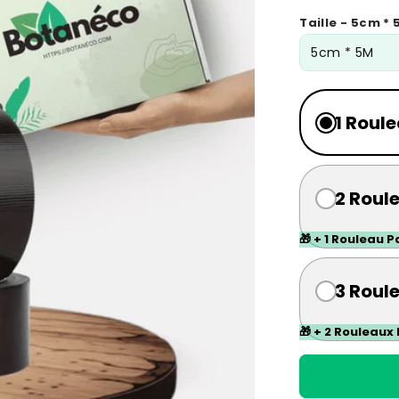
habituel
so
Taille - 5cm *
1 Roul
2 Roul
🎁 + 1 Rouleau 
3 Roul
🎁 + 2 Rouleaux