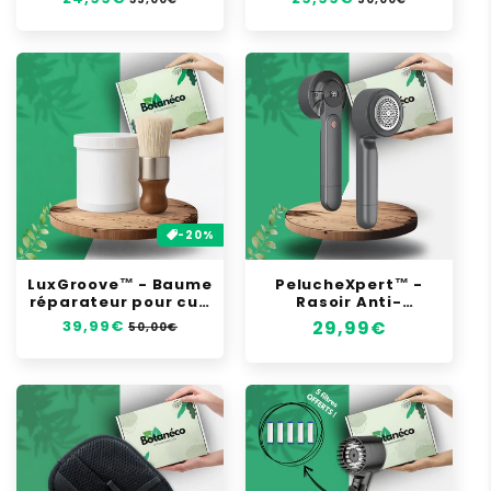
habituel
soldé
habituel
soldé
-20%
LuxGroove™ - Baume
PelucheXpert™ -
réparateur pour cuir
Rasoir Anti-
et meubles
Bouloche
Prix
39,99€
Prix
Prix
29,99€
50,00€
habituel
soldé
habituel