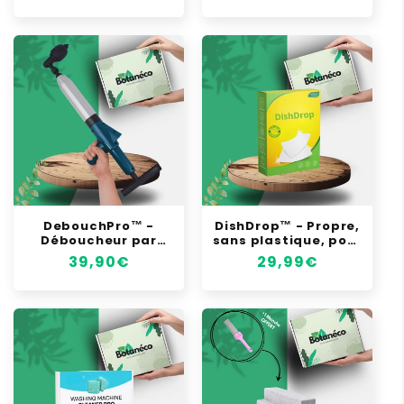
habituel
soldé
habituel
soldé
DebouchPro™ -
DishDrop™ - Propre,
Déboucheur par
sans plastique, pour
pression 4 en 1
votre vaisselle
Prix
39,90€
Prix
29,99€
habituel
habituel