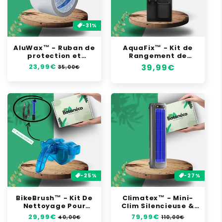
-31%
AluWax™ - Ruban de
AquaFix™ - Kit de
protection et
Rangement de
réparation 2en1
douche
Prix
23,99€
Prix
Prix
39,99€
35,00€
habituel
soldé
habituel
-25%
-27%
BikeBrush™ - Kit De
Climatex™ - Mini-
Nettoyage Pour
Clim Silencieuse &
Chaine Vélo
Econome
Prix
29,99€
Prix
Prix
79,99€
Prix
40,00€
110,00€