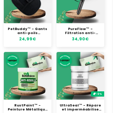
PetBuddy™ - Gants
PureFlow™ -
anti-poils
Filtration anti-
réutilisable
calcaire pour
Prix
24,99€
Prix
34,90€
cheveux et peau
habituel
habituel
-0%
RustPaint™ -
UltraSeal™ - Répare
Peinture Métallique
et imperméabilise