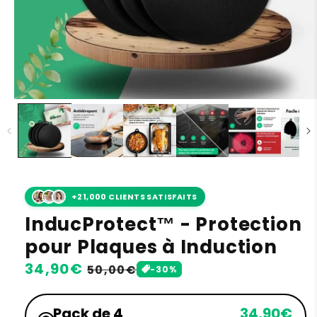
+21,000 CLIENTS SATISFAITS
InducProtect™ - Protection
pour Plaques à Induction
Prix
34,90€
Prix
50,00€
-30%
habituel
soldé
Pack de 4
34,90€