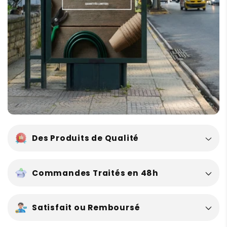
d
u
c
t
i
b
l
e
Des Produits de Qualité
Commandes Traités en 48h
Satisfait ou Remboursé