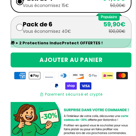
Vous économisez 15€
50,00€
Populaire
Pack de 6
59,90€
Vous économisez 40€
100,00€
🎁 + 2 Protections InducProtect OFFERTES !
AJOUTER AU PANIER
lock
Paiement sécurisé et crypté