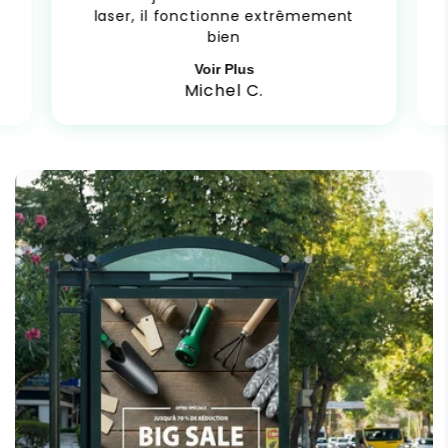
laser, il fonctionne extrêmement
bien
Voir Plus
Michel C.
C
o
n
t
e
n
u
r
é