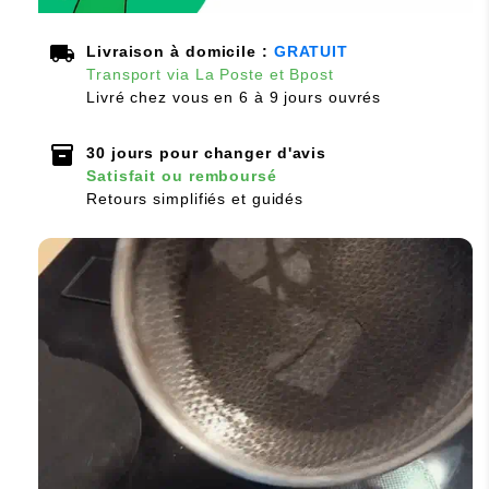
local_shipping
Livraison à domicile :
GRATUIT
Transport via La Poste et Bpost
Livré chez vous en 6 à 9 jours ouvrés
inventory_2
30 jours pour changer d'avis
Satisfait ou remboursé
Retours simplifiés et guidés