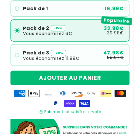
Pack de 1
19,99€
Populaire
Pack de 2
33,98€
-15%
39,98€
Vous économisez
6€
Pack de 3
47,98€
-20%
59,97€
Vous économisez
11,99€
AJOUTER AU PANIER
lock
Paiement sécurisé et crypté