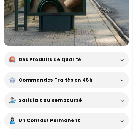
c
t
i
b
l
e
Des Produits de Qualité
Commandes Traités en 48h
Satisfait ou Remboursé
Un Contact Permanent