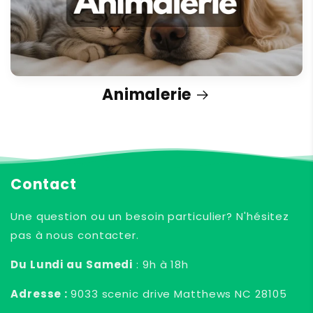
Animalerie
Contact
Une question ou un besoin particulier? N'hésitez
pas à nous contacter.
Du Lundi au Samedi
: 9h à 18h
Adresse :
9033 scenic drive Matthews NC 28105