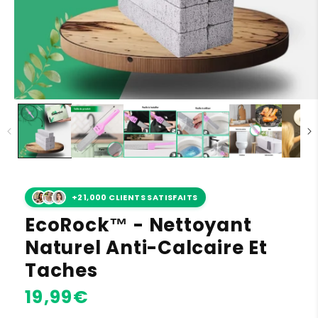
+21,000 CLIENTS SATISFAITS
EcoRock™ - Nettoyant
Naturel Anti-Calcaire Et
Taches
Prix
19,99€
habituel