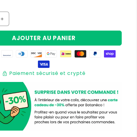
oldé
Augmenter
la
quantité
AJOUTER AU PANIER
de
Maclock™
-
Horloge
Numérique
Rétro
Paiement sécurisé et crypté
lock