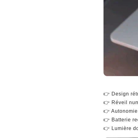
👉 Design rét
👉 Réveil num
👉 Autonomie 
👉 Batterie r
👉 Lumière do