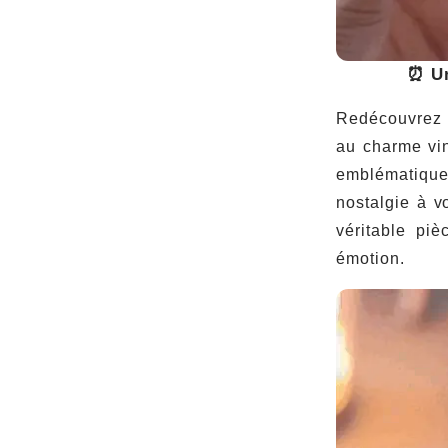
⏰ Un
Redécouvrez 
au charme vi
emblématique
nostalgie à v
véritable piè
émotion.