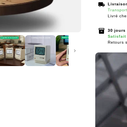
local_shipping
Livraiso
Transport
Livré che
inventory_2
30 jours
Satisfai
Retours s