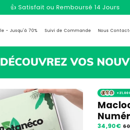
Big Sale
: Jusqu'à
70%
ale - Jusqu'à 70%
Suivi de Commande
Nous Contact
+21,00
Maclo
Numér
Prix
34,90€
Pr
60