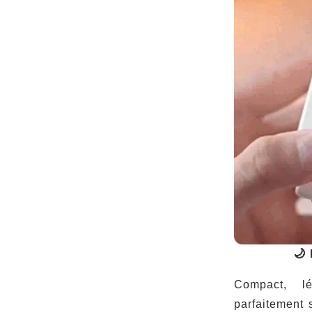
🌙 
Compact, l
parfaitement s