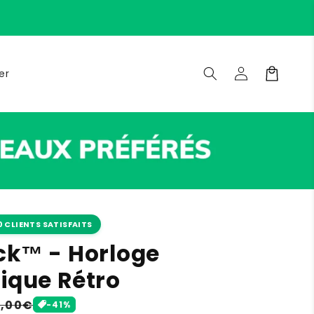
Connexion
Panier
er
0 CLIENTS SATISFAITS
ck™ - Horloge
ique Rétro
ix
,00€
-41%