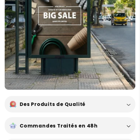
r
é
d
u
c
t
i
b
l
e
Des Produits de Qualité
Commandes Traités en 48h