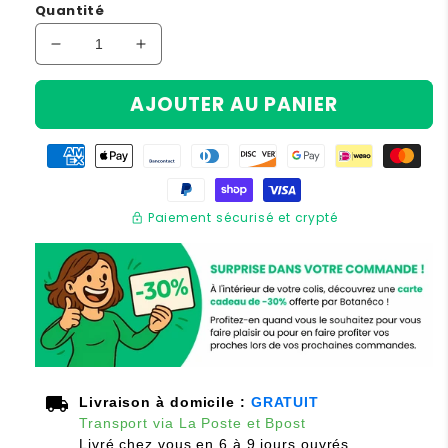
Quantité
Réduire
Augmenter
la
la
quantité
quantité
AJOUTER AU PANIER
de
de
Kneex™
Kneex™
-
-
Oreiller
Oreiller
D’Alignement
D’Alignement
lock
Paiement sécurisé et crypté
Pour
Pour
Jambes
Jambes
Et
Et
Hanches
Hanches
local_shipping
Livraison à domicile :
GRATUIT
Transport via La Poste et Bpost
Livré chez vous en 6 à 9 jours ouvrés