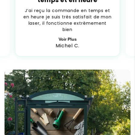
J’ai reçu la commande en temps et
en heure je suis très satisfait de mon
laser, il fonctionne extrêmement
bien
Voir Plus
Michel C.
C
o
n
t
e
n
u