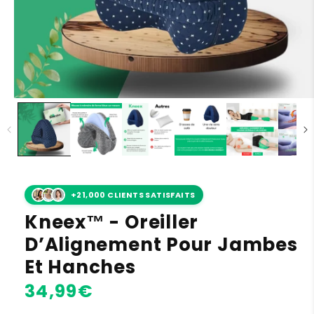
+21,000 CLIENTS SATISFAITS
Kneex™ - Oreiller
D’Alignement Pour Jambes
Et Hanches
Prix
34,99€
habituel