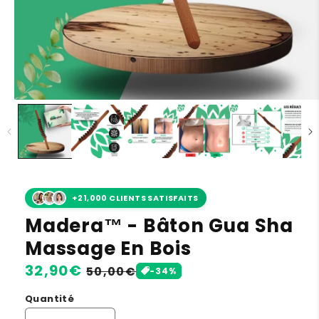
+21,000 CLIENTS SATISFAITS
Madera™ - Bâton Gua Sha
Massage En Bois
Prix
32,90€
Prix
50,00€
-34%
habituel
soldé
Quantité