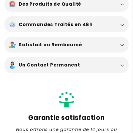
Des Produits de Qualité
Commandes Traités en 48h
Satisfait ou Remboursé
Un Contact Permanent
support_agent
Service client Français
Service client professionnel 7 jours sur 7 pour