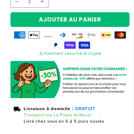
Réduire
Augmenter
la
la
quantité
quantité
AJOUTER AU PANIER
de
de
Madera™
Madera™
-
-
Bâton
Bâton
Gua
Gua
lock
Paiement sécurisé et crypté
Sha
Sha
Massage
Massage
En
En
Bois
Bois
local_shipping
Livraison à domicile :
GRATUIT
Transport via La Poste et Bpost
Livré chez vous en 6 à 9 jours ouvrés