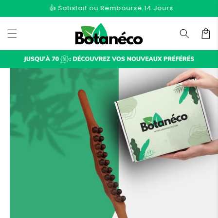
et
👍 Satisfait ou Remboursé 14 Jours
passer
au
contenu
Panier
Passer aux
informations
produits