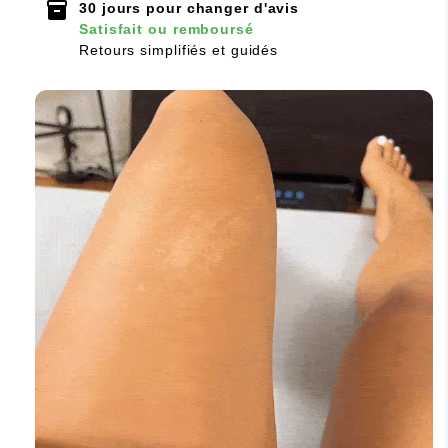
inventory_2
30 jours pour changer d'avis
Satisfait ou remboursé
Retours simplifiés et guidés